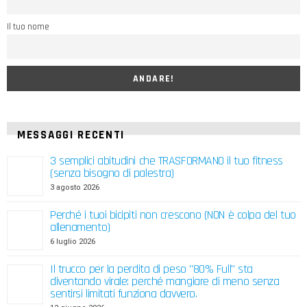
Il tuo nome
MESSAGGI RECENTI
3 semplici abitudini che TRASFORMANO il tuo fitness
(senza bisogno di palestra)
3 agosto 2026
Perché i tuoi bicipiti non crescono (NON è colpa del tuo
allenamento)
6 luglio 2026
Il trucco per la perdita di peso "80% Full" sta
diventando virale: perché mangiare di meno senza
sentirsi limitati funziona davvero.