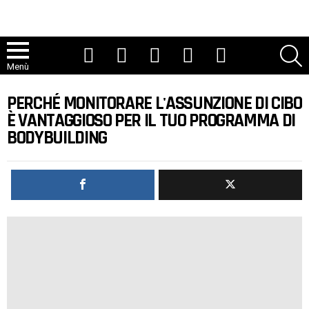
Youtube
Tic toc
Instagram
Facebook
Twitter
R
Menù
PERCHÉ MONITORARE L'ASSUNZIONE DI CIBO
È VANTAGGIOSO PER IL TUO PROGRAMMA DI
BODYBUILDING