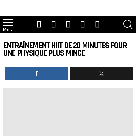
Youtube
TIC Tac
Instagram
Facebook
Twitter
R
Menu
ENTRAÎNEMENT HIIT DE 20 MINUTES POUR
UNE PHYSIQUE PLUS MINCE