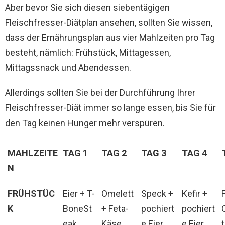
Aber bevor Sie sich diesen siebentägigen
Fleischfresser-Diätplan ansehen, sollten Sie wissen,
dass der Ernährungsplan aus vier Mahlzeiten pro Tag
besteht, nämlich: Frühstück, Mittagessen,
Mittagssnack und Abendessen.
Allerdings sollten Sie bei der Durchführung Ihrer
Fleischfresser-Diät immer so lange essen, bis Sie für
den Tag keinen Hunger mehr verspüren.
MAHLZEITE
TAG 1
TAG 2
TAG 3
TAG 4
N
FRÜHSTÜC
Eier + T-
Omelett
Speck +
Kefir +
K
BoneSt
+ Feta-
pochiert
pochiert
eak
Käse
e Eier
e Eier
t