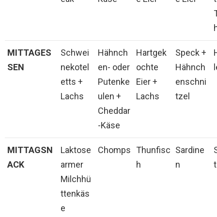
MITTAGES
Schwei
Hähnch
Hartgek
Speck +
SEN
nekotel
en- oder
ochte
Hähnch
etts +
Putenke
Eier +
enschni
Lachs
ulen +
Lachs
tzel
Cheddar
-Käse
MITTAGSN
Laktose
Chomps
Thunfisc
Sardine
ACK
armer
h
n
Milchhü
ttenkäs
e