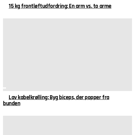
15 kg frontløftudfordring: En arm vs. to arme
Lav kabelkrølling: Byg biceps, der popper fra
bunden