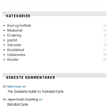
KATEGORIER
Kost og fedttab
23
Medicinsk
16
Ernæring
43
peptid
2
Steroider
70
Kosttilskud
14
Uddannelse
89
Kvinder
26
SENESTE KOMMENTARER
Mike Hunt
on
The Complete Guide to Turinabol Cycle
Jayne Scott Coaching
on
Dianabol Cycle