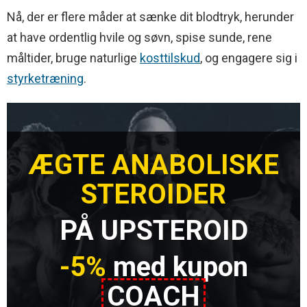
Nå, der er flere måder at sænke dit blodtryk, herunder
at have ordentlig hvile og søvn, spise sunde, rene
måltider, bruge naturlige
kosttilskud
, og engagere sig i
styrketræning
.
ÆGTE ANABOLISKE
STEROIDER
PÅ UPSTEROID
-5%
med kupon
COACH