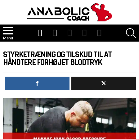
Youtube
Tiktok
Instagram
Facebook
Twitter
S
Menu
STYRKETRÆNING OG TILSKUD TIL AT
HÅNDTERE FORHØJET BLODTRYK