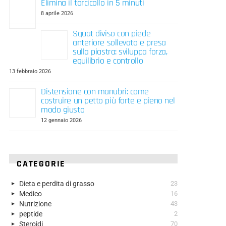
Elimina il torcicollo in 5 minuti
8 aprile 2026
Squat diviso con piede
anteriore sollevato e presa
sulla piastra: sviluppa forza,
equilibrio e controllo
13 febbraio 2026
Distensione con manubri: come
costruire un petto più forte e pieno nel
modo giusto
12 gennaio 2026
CATEGORIE
Dieta e perdita di grasso
23
Medico
16
Nutrizione
43
peptide
2
Steroidi
70