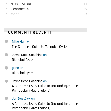
INTEGRATORI
14
Allenamento
89
Donne
26
COMMENTI RECENTI
Mike Hunt
on
The Complete Guide to Turinabol Cycle
Jayne Scott Coaching
on
Dianabol Cycle
gene
on
Dianabol Cycle
Jayne Scott Coaching
on
A Complete Users Guide to Oral and Injectable
Primobolan (Methenolone)
Jan Dostálek
on
A Complete Users Guide to Oral and Injectable
Primobolan (Methenolone)