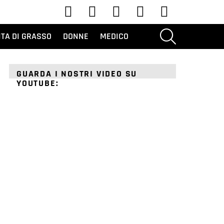
Youtube
Tic toc
Instagram
Facebook
Twitter
RICERCA
ITA DI GRASSO
DONNE
MEDICO
GUARDA I NOSTRI VIDEO SU
YOUTUBE: