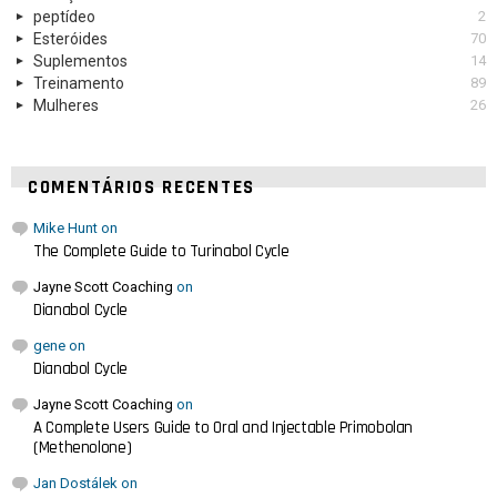
peptídeo
2
Esteróides
70
Suplementos
14
Treinamento
89
Mulheres
26
COMENTÁRIOS RECENTES
Mike Hunt
on
The Complete Guide to Turinabol Cycle
Jayne Scott Coaching
on
Dianabol Cycle
gene
on
Dianabol Cycle
Jayne Scott Coaching
on
A Complete Users Guide to Oral and Injectable Primobolan
(Methenolone)
Jan Dostálek
on