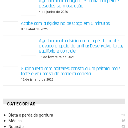
Agachamento búlgaro estabilizado: pernas
pesadas sem oscilação
4 de junho de 2026
Acabe com a rigidez no pescoço em 5 minutos
8 de abril de 2026
Agachamento dividido com o pé da frente
elevado e apoio de anilha: Desenvolva força,
equilíbrio e controle.
13 de fevereiro de 2026
Supino reto com halteres: construa um peitoral mais
forte e volumoso da maneira correta.
12 de janeiro de 2026
CATEGORIAS
Dieta e perda de gordura
23
Médico
16
Nutrição
43