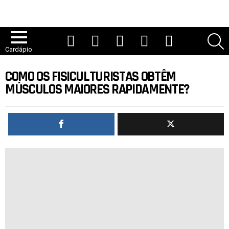
YouTube
TikTok
Instagram
Facebook
Twitter
P
Cardápio
COMO OS FISICULTURISTAS OBTÊM
MÚSCULOS MAIORES RAPIDAMENTE?