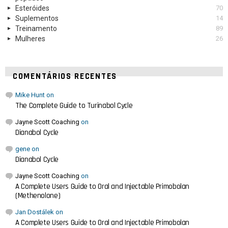
Esteróides
70
Suplementos
14
Treinamento
89
Mulheres
26
COMENTÁRIOS RECENTES
Mike Hunt
on
The Complete Guide to Turinabol Cycle
Jayne Scott Coaching
on
Dianabol Cycle
gene
on
Dianabol Cycle
Jayne Scott Coaching
on
A Complete Users Guide to Oral and Injectable Primobolan
(Methenolone)
Jan Dostálek
on
A Complete Users Guide to Oral and Injectable Primobolan