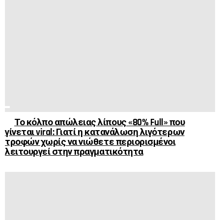
Το κόλπο απώλειας λίπους «80% Full» που
γίνεται viral: Γιατί η κατανάλωση λιγότερων
τροφών χωρίς να νιώθετε περιορισμένοι
λειτουργεί στην πραγματικότητα