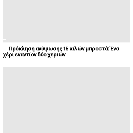
Πρόκληση ανύψωσης 15 κιλών μπροστά: Ένα
χέρι εναντίον δύο χεριών