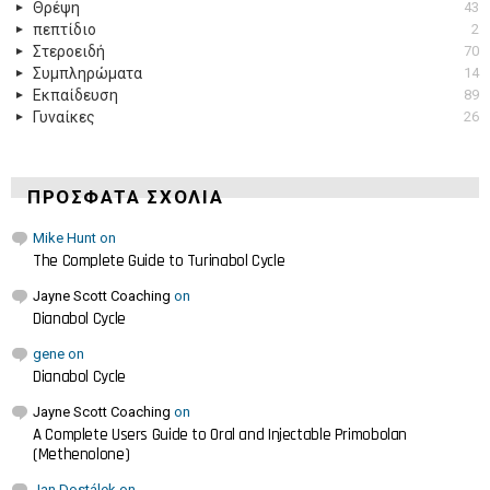
Θρέψη
43
πεπτίδιο
2
Στεροειδή
70
Συμπληρώματα
14
Εκπαίδευση
89
Γυναίκες
26
ΠΡΌΣΦΑΤΑ ΣΧΌΛΙΑ
Mike Hunt
on
The Complete Guide to Turinabol Cycle
Jayne Scott Coaching
on
Dianabol Cycle
gene
on
Dianabol Cycle
Jayne Scott Coaching
on
A Complete Users Guide to Oral and Injectable Primobolan
(Methenolone)
Jan Dostálek
on