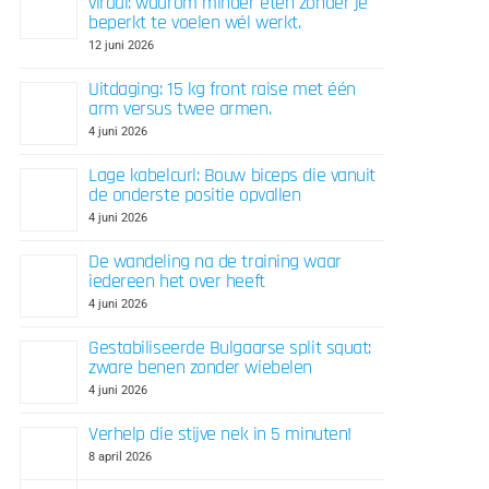
viraal: waarom minder eten zonder je
beperkt te voelen wél werkt.
12 juni 2026
Uitdaging: 15 kg front raise met één
arm versus twee armen.
4 juni 2026
Lage kabelcurl: Bouw biceps die vanuit
de onderste positie opvallen
4 juni 2026
De wandeling na de training waar
iedereen het over heeft
4 juni 2026
Gestabiliseerde Bulgaarse split squat:
zware benen zonder wiebelen
4 juni 2026
Verhelp die stijve nek in 5 minuten!
8 april 2026