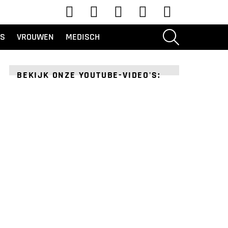
YouTube
TikTok
Instagram
Facebook
Twitteren
ZOEKOPDRACHT
ES
VROUWEN
MEDISCH
BEKIJK ONZE YOUTUBE-VIDEO'S: