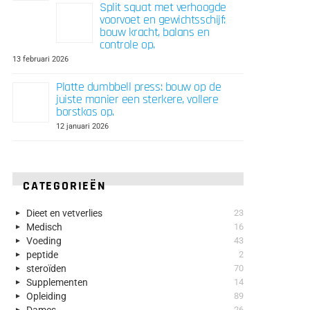
Split squat met verhoogde
voorvoet en gewichtsschijf:
bouw kracht, balans en
controle op.
13 februari 2026
Platte dumbbell press: bouw op de
juiste manier een sterkere, vollere
borstkas op.
12 januari 2026
CATEGORIEËN
Dieet en vetverlies
23
Medisch
16
Voeding
43
peptide
2
steroïden
70
Supplementen
14
Opleiding
89
Dames
26