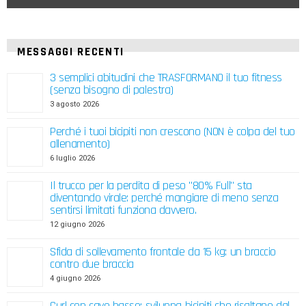
MESSAGGI RECENTI
3 semplici abitudini che TRASFORMANO il tuo fitness
(senza bisogno di palestra)
3 agosto 2026
Perché i tuoi bicipiti non crescono (NON è colpa del tuo
allenamento)
6 luglio 2026
Il trucco per la perdita di peso "80% Full" sta
diventando virale: perché mangiare di meno senza
sentirsi limitati funziona davvero.
12 giugno 2026
Sfida di sollevamento frontale da 15 kg: un braccio
contro due braccia
4 giugno 2026
Curl con cavo basso: sviluppa bicipiti che risaltano dal