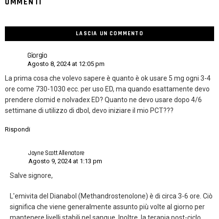
OMMENTI
LASCIA UN COMMENTO
Giorgio
Agosto 8, 2024 at 12:05 pm
La prima cosa che volevo sapere è quanto è ok usare 5 mg ogni 3-4
ore come 730-1030 ecc. per uso ED, ma quando esattamente devo
prendere clomid e nolvadex ED? Quanto ne devo usare dopo 4/6
settimane di utilizzo di dbol, devo iniziare il mio PCT???
Rispondi
Jayne Scott Allenatore
Agosto 9, 2024 at 1:13 pm
Salve signore,
L'emivita del Dianabol (Methandrostenolone) è di circa 3-6 ore. Ciò
significa che viene generalmente assunto più volte al giorno per
mantenere livelli stabili nel sangue. Inoltre, la terapia post-ciclo