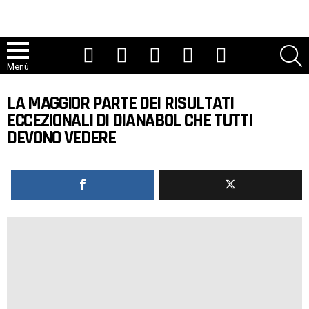
Youtube
Tic toc
Instagram
Facebook
Twitter
R
Menù
LA MAGGIOR PARTE DEI RISULTATI
ECCEZIONALI DI DIANABOL CHE TUTTI
DEVONO VEDERE