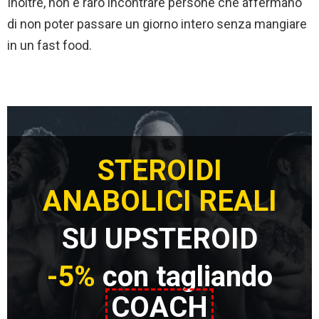
Inoltre, non è raro incontrare persone che affermano
di non poter passare un giorno intero senza mangiare
in un fast food.
STEROIDI
ANABOLICI REALI
SU UPSTEROID
-5%
con tagliando
COACH