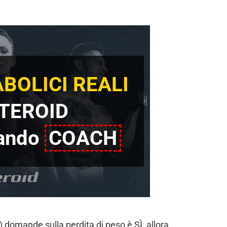
BOLICI REALI
TEROID
iando
COACH
) domande sulla perdita di peso è SÌ, allora