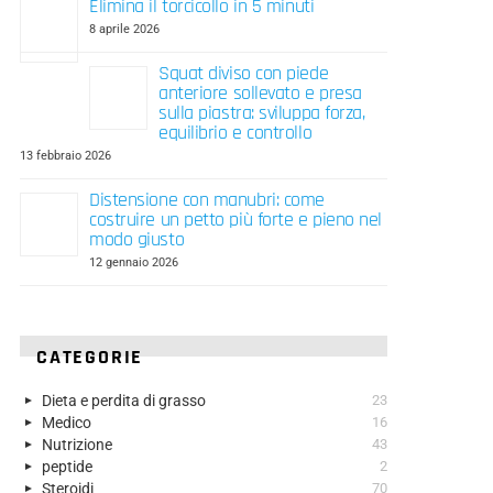
Elimina il torcicollo in 5 minuti
8 aprile 2026
Squat diviso con piede
anteriore sollevato e presa
sulla piastra: sviluppa forza,
equilibrio e controllo
13 febbraio 2026
Distensione con manubri: come
costruire un petto più forte e pieno nel
modo giusto
12 gennaio 2026
CATEGORIE
Dieta e perdita di grasso
23
Medico
16
Nutrizione
43
peptide
2
Steroidi
70