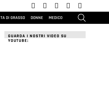
Youtube
Tic toc
Instagram
Facebook
Twitter
RICERCA
ITA DI GRASSO
DONNE
MEDICO
GUARDA I NOSTRI VIDEO SU
YOUTUBE: