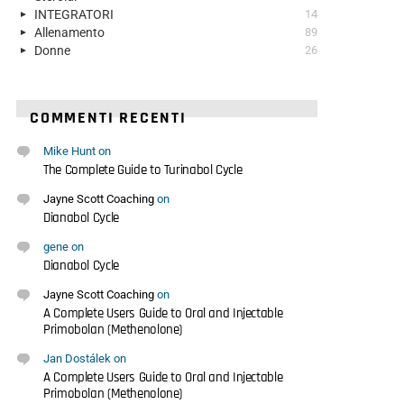
INTEGRATORI
14
Allenamento
89
Donne
26
COMMENTI RECENTI
Mike Hunt
on
The Complete Guide to Turinabol Cycle
Jayne Scott Coaching
on
Dianabol Cycle
gene
on
Dianabol Cycle
Jayne Scott Coaching
on
A Complete Users Guide to Oral and Injectable
Primobolan (Methenolone)
Jan Dostálek
on
A Complete Users Guide to Oral and Injectable
Primobolan (Methenolone)