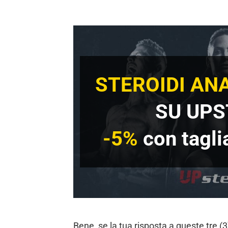
STEROIDI ANA
SU UPS
-5%
con tagl
Bene, se la tua risposta a queste tre (3