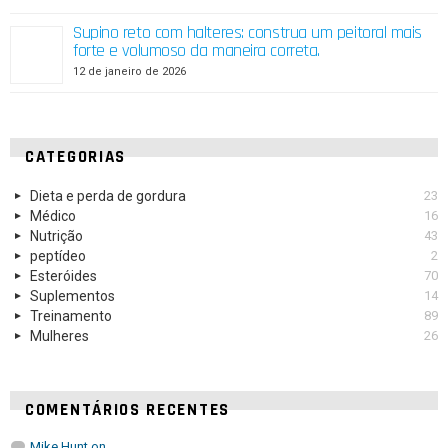
Supino reto com halteres: construa um peitoral mais
forte e volumoso da maneira correta.
12 de janeiro de 2026
CATEGORIAS
Dieta e perda de gordura
23
Médico
16
Nutrição
43
peptídeo
2
Esteróides
70
Suplementos
14
Treinamento
89
Mulheres
26
COMENTÁRIOS RECENTES
Mike Hunt
on