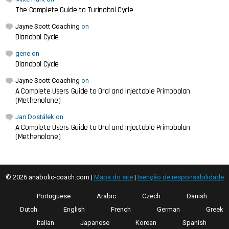
The Complete Guide to Turinabol Cycle
Jayne Scott Coaching
on
Dianabol Cycle
gene
on
Dianabol Cycle
Jayne Scott Coaching
on
A Complete Users Guide to Oral and Injectable Primobolan
(Methenolone)
Jan Dostálek
on
A Complete Users Guide to Oral and Injectable Primobolan
(Methenolone)
© 2026 anabolic-coach.com |
Mapa do site
|
Isenção de responsabilidade
Portuguese
Arabic
Czech
Danish
Dutch
English
French
German
Greek
Italian
Japanese
Korean
Spanish