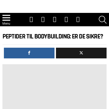
Youtube
Tiktok
Instagram
Facebook
Twitter
S
Menu
PEPTIDER TIL BODYBUILDING: ER DE SIKRE?