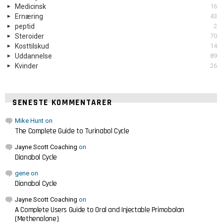
Medicinsk
16
Ernæring
43
peptid
2
Steroider
70
Kosttilskud
14
Uddannelse
89
Kvinder
26
SENESTE KOMMENTARER
Mike Hunt
on
The Complete Guide to Turinabol Cycle
Jayne Scott Coaching
on
Dianabol Cycle
gene
on
Dianabol Cycle
Jayne Scott Coaching
on
A Complete Users Guide to Oral and Injectable Primobolan
(Methenolone)