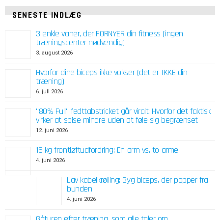
SENESTE INDLÆG
3 enkle vaner, der FORNYER din fitness (ingen
træningscenter nødvendig)
3. august 2026
Hvorfor dine biceps ikke vokser (det er IKKE din
træning)
6. juli 2026
"80% Full" fedttabstricket går viralt: Hvorfor det faktisk
virker at spise mindre uden at føle sig begrænset
12. juni 2026
15 kg frontløftudfordring: En arm vs. to arme
4. juni 2026
Lav kabelkrølling: Byg biceps, der popper fra
bunden
4. juni 2026
Gåturen efter træning, som alle taler om