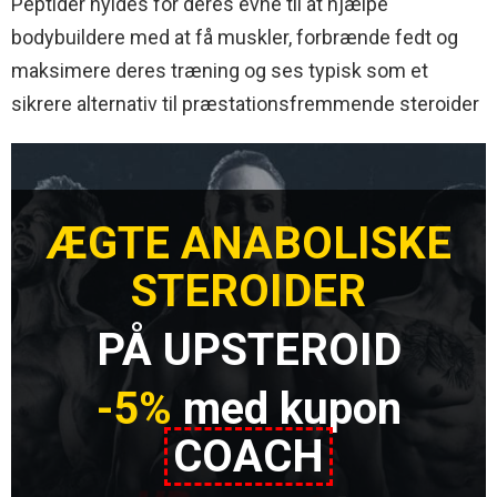
Peptider hyldes for deres evne til at hjælpe
bodybuildere med at få muskler, forbrænde fedt og
maksimere deres træning og ses typisk som et
sikrere alternativ til præstationsfremmende steroider
ÆGTE ANABOLISKE
STEROIDER
PÅ UPSTEROID
-5%
med kupon
COACH