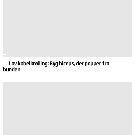
Lav kabelkrølling: Byg biceps, der popper fra
bunden