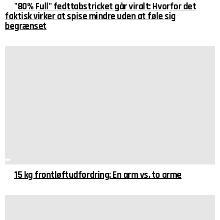
"80% Full" fedttabstricket går viralt: Hvorfor det
faktisk virker at spise mindre uden at føle sig
begrænset
15 kg frontløftudfordring: En arm vs. to arme