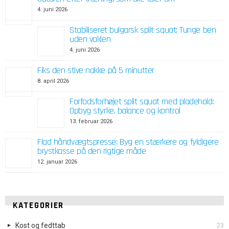
4. juni 2026
Stabiliseret bulgarsk split squat: Tunge ben
uden vaklen
4. juni 2026
Fiks den stive nakke på 5 minutter
8. april 2026
Forfodsforhøjet split squat med pladehold:
Opbyg styrke, balance og kontrol
13. februar 2026
Flad håndvægtspresse: Byg en stærkere og fyldigere
brystkasse på den rigtige måde
12. januar 2026
KATEGORIER
Kost og fedttab
23