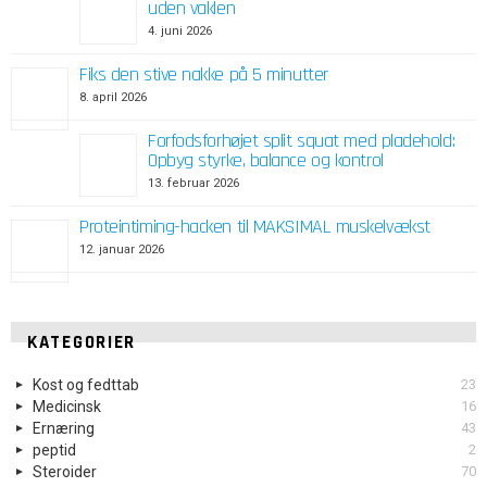
uden vaklen
4. juni 2026
Fiks den stive nakke på 5 minutter
8. april 2026
Forfodsforhøjet split squat med pladehold:
Opbyg styrke, balance og kontrol
13. februar 2026
Proteintiming-hacken til MAKSIMAL muskelvækst
12. januar 2026
KATEGORIER
Kost og fedttab
23
Medicinsk
16
Ernæring
43
peptid
2
Steroider
70