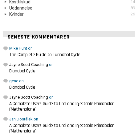
Kosttilskud
14
Uddannelse
89
Kvinder
26
SENESTE KOMMENTARER
Mike Hunt
on
The Complete Guide to Turinabol Cycle
Jayne Scott Coaching
on
Dianabol Cycle
gene
on
Dianabol Cycle
Jayne Scott Coaching
on
A Complete Users Guide to Oral and Injectable Primobolan
(Methenolone)
Jan Dostálek
on
A Complete Users Guide to Oral and Injectable Primobolan
(Methenolone)