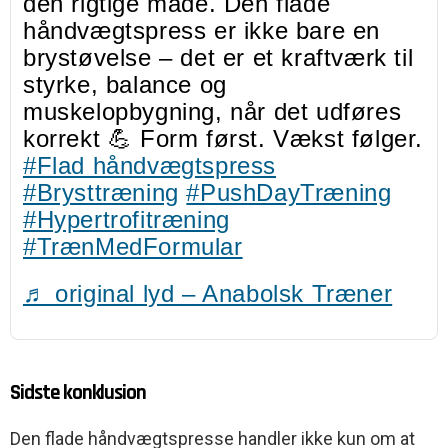
den rigtige måde. Den flade
håndvægtspress er ikke bare en
brystøvelse – det er et kraftværk til
styrke, balance og
muskelopbygning, når det udføres
korrekt 💪 Form først. Vækst følger.
#Flad håndvægtspress
#Brysttræning
#PushDayTræning
#Hypertrofitræning
#TrænMedFormular
♬ original lyd – Anabolsk Træner
Sidste konklusion
Den flade håndvægtspresse handler ikke kun om at