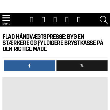
Youtube
Tiktok
Instagram
Facebook
Twitter
S
Menu
FLAD HÅNDVÆGTSPRESSE: BYG EN
STÆRKERE OG FYLDIGERE BRYSTKASSE PÅ
DEN RIGTIGE MÅDE