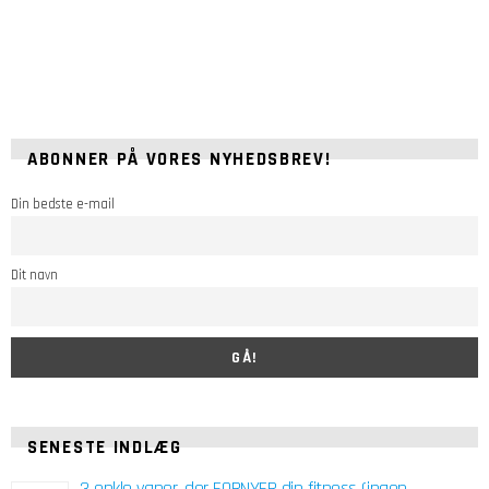
ABONNER PÅ VORES NYHEDSBREV!
Din bedste e-mail
Dit navn
SENESTE INDLÆG
3 enkle vaner, der FORNYER din fitness (ingen