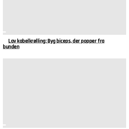
Lav kabelkrølling: Byg biceps, der popper fra
bunden