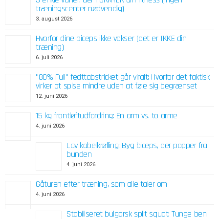
træningscenter nødvendig)
3. august 2026
Hvorfor dine biceps ikke vokser (det er IKKE din
træning)
6. juli 2026
"80% Full" fedttabstricket går viralt: Hvorfor det faktisk
virker at spise mindre uden at føle sig begrænset
12. juni 2026
15 kg frontløftudfordring: En arm vs. to arme
4. juni 2026
Lav kabelkrølling: Byg biceps, der popper fra
bunden
4. juni 2026
Gåturen efter træning, som alle taler om
4. juni 2026
Stabiliseret bulgarsk split squat: Tunge ben