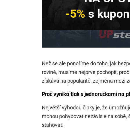
-5%
s kupo
Než se ale ponoříme do toho, jak bezp
rovině, musíme nejprve pochopit, proč 
získává na popularitě, zejména mezi za
Proč vyniká tlak s jednoručkami na p
Největší výhodou činky je, že umožňu
mohou pohybovat nezávisle na sobě, či
stahovat.