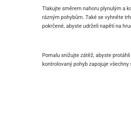
Tlakujte směrem nahoru plynulým a k
rázným pohybům. Také se vyhněte trhán
pokrčené, abyste udrželi napětí na hru
Pomalu snižujte zátěž, abyste protáhli
kontrolovaný pohyb zapojuje všechny sp