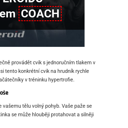
nem
COACH
ečně provádět cvik s jednoručním tlakem v
si tento konkrétní cvik na hrudník rychle
čátečníky v tréninku hypertrofie.
loše
je vašemu tělu volný pohyb. Vaše paže se
nka se může hlouběji protahovat a silněji