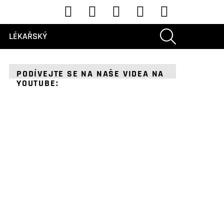
Youtube
Tik tak
Instagram
Facebook
Cvrlikání
VYHLEDÁVÁNÍ
LÉKAŘSKÝ
PODÍVEJTE SE NA NAŠE VIDEA NA
YOUTUBE: