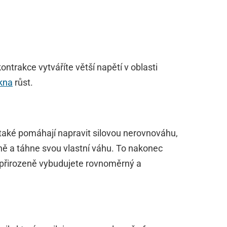
ontrakce vytváříte větší napětí v oblasti
ákna
růst.
také pomáhají napravit silovou nerovnováhu,
ě a táhne svou vlastní váhu. To nakonec
u přirozeně vybudujete rovnoměrný a