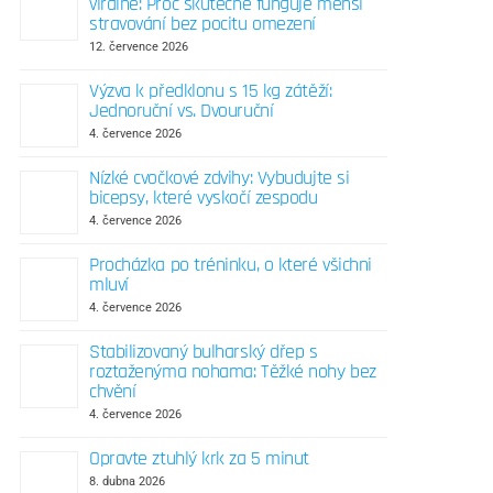
virálně: Proč skutečně funguje menší
stravování bez pocitu omezení
12. července 2026
Výzva k předklonu s 15 kg zátěží:
Jednoruční vs. Dvouruční
4. července 2026
Nízké cvočkové zdvihy: Vybudujte si
bicepsy, které vyskočí zespodu
4. července 2026
Procházka po tréninku, o které všichni
mluví
4. července 2026
Stabilizovaný bulharský dřep s
roztaženýma nohama: Těžké nohy bez
chvění
4. července 2026
Opravte ztuhlý krk za 5 minut
8. dubna 2026