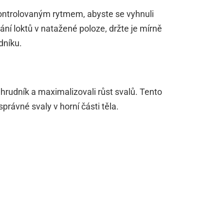
ontrolovaným rytmem, abyste se vyhnuli
í loktů v natažené poloze, držte je mírně
dníku.
 hrudník a maximalizovali růst svalů. Tento
rávné svaly v horní části těla.