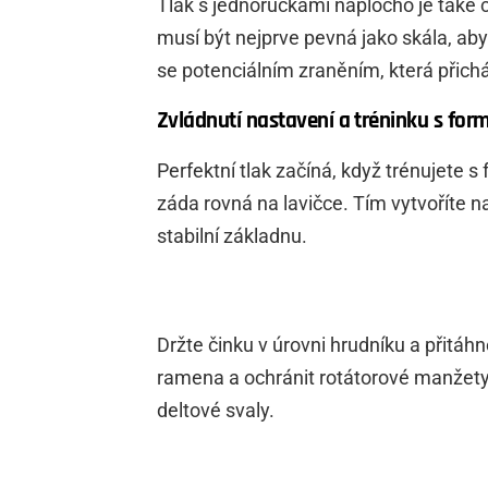
Tlak s jednoručkami naplocho je také c
musí být nejprve pevná jako skála, ab
se potenciálním zraněním, která přich
Zvládnutí nastavení a tréninku s for
Perfektní tlak začíná, když trénujete
záda rovná na lavičce. Tím vytvoříte na
stabilní základnu.
Držte činku v úrovni hrudníku a přitáh
ramena a ochránit rotátorové manžety, 
deltové svaly.