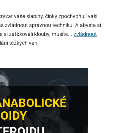
krývat vaše slabiny, činky zpochybňují vaši
 vás zvládnout správnou techniku. A abyste si
 si zatěžovali klouby, musíte...
zvládnout
dání těžkých vah.
ANABOLICKÉ
OIDY
TEROIDU