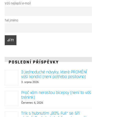
Váš nejlepší e-mail
Tvé jméno
POSLEDNÍ PŘÍSPĚVKY
3 jednoduché návyky, které PROMĚNÍ
vaši kondici (není potřeba posilovna)
3. srpna 2026
Proč vám nerostou bicepsy (není to váš
trénink)
Červenec 6, 2026
Trik s hubnutím „80% Full“ se šíří