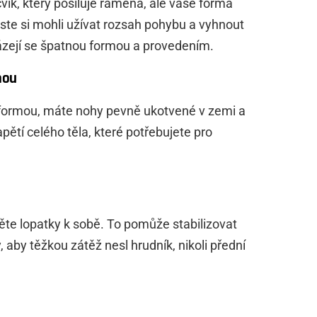
vik, který posiluje ramena, ale vaše forma
yste si mohli užívat rozsah pohybu a vyhnout
ázejí se špatnou formou a provedením.
mou
 s formou, máte nohy pevně ukotvené v zemi a
pětí celého těla, které potřebujete pro
něte lopatky k sobě. To pomůže stabilizovat
aby těžkou zátěž nesl hrudník, nikoli přední