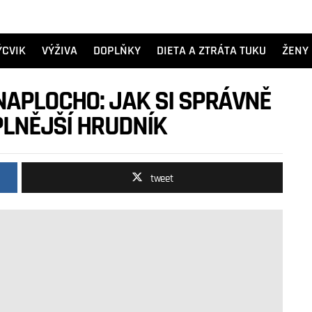
ÝCVIK
VÝŽIVA
DOPLŇKY
DIETA A ZTRÁTA TUKU
ŽENY
NAPLOCHO: JAK SI SPRÁVNĚ
PLNĚJŠÍ HRUDNÍK
tweet