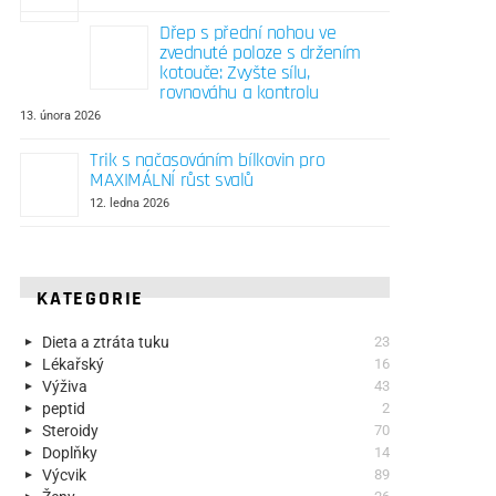
Dřep s přední nohou ve
zvednuté poloze s držením
kotouče: Zvyšte sílu,
rovnováhu a kontrolu
13. února 2026
Trik s načasováním bílkovin pro
MAXIMÁLNÍ růst svalů
12. ledna 2026
KATEGORIE
Dieta a ztráta tuku
23
Lékařský
16
Výživa
43
peptid
2
Steroidy
70
Doplňky
14
Výcvik
89