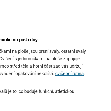
éninku na push day
kami na ploše jsou prsní svaly, ostatní svaly
 Cvičení s jednoručkami na ploše zapojuje
ímco střed těla a horní část zad vás udržují
provádění opakování nekolísá.
cvičební rutina
.
lů je to, co buduje funkční, atletickou