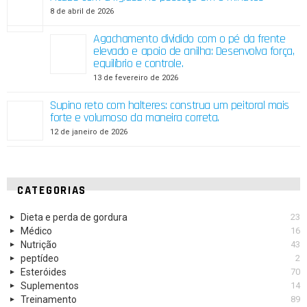
8 de abril de 2026
Agachamento dividido com o pé da frente
elevado e apoio de anilha: Desenvolva força,
equilíbrio e controle.
13 de fevereiro de 2026
Supino reto com halteres: construa um peitoral mais
forte e volumoso da maneira correta.
12 de janeiro de 2026
CATEGORIAS
Dieta e perda de gordura
23
Médico
16
Nutrição
43
peptídeo
2
Esteróides
70
Suplementos
14
Treinamento
89