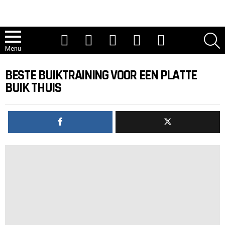
YouTube
TikTok
Instagram
Facebook
Twitteren
Z
Menu
BESTE BUIKTRAINING VOOR EEN PLATTE
BUIK THUIS