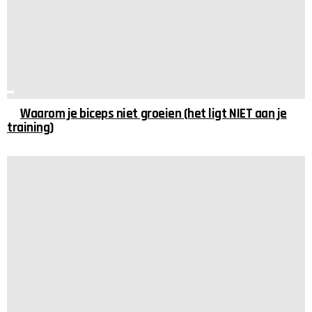
Waarom je biceps niet groeien (het ligt NIET aan je
training)