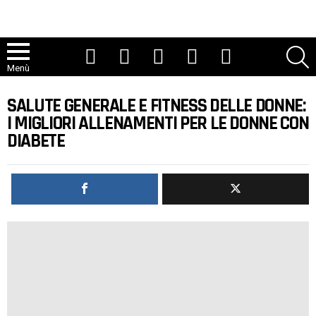
Youtube
Tic toc
Instagram
Facebook
Twitter
R
Menù
SALUTE GENERALE E FITNESS DELLE DONNE:
I MIGLIORI ALLENAMENTI PER LE DONNE CON
DIABETE