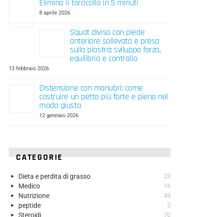
Elimina il torcicollo in 5 minuti
8 aprile 2026
Squat diviso con piede
anteriore sollevato e presa
sulla piastra: sviluppa forza,
equilibrio e controllo
13 febbraio 2026
Distensione con manubri: come
costruire un petto più forte e pieno nel
modo giusto
12 gennaio 2026
CATEGORIE
Dieta e perdita di grasso
23
Medico
16
Nutrizione
43
peptide
2
Steroidi
70