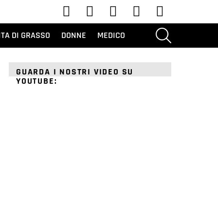
Youtube
Tic toc
Instagram
Facebook
Twitter
RICERCA
ITA DI GRASSO
DONNE
MEDICO
GUARDA I NOSTRI VIDEO SU
YOUTUBE: