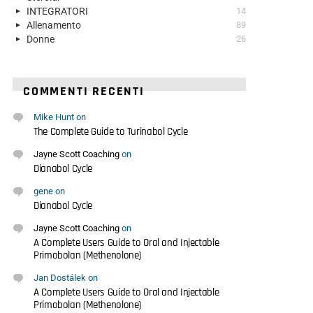
INTEGRATORI
14
Allenamento
89
Donne
26
COMMENTI RECENTI
Mike Hunt
on
The Complete Guide to Turinabol Cycle
Jayne Scott Coaching
on
Dianabol Cycle
gene
on
Dianabol Cycle
Jayne Scott Coaching
on
A Complete Users Guide to Oral and Injectable
Primobolan (Methenolone)
Jan Dostálek
on
A Complete Users Guide to Oral and Injectable
Primobolan (Methenolone)