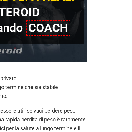
TEROID
iando
COACH
 privato
go termine che sia stabile
smo.
essere utili se vuoi perdere peso
a rapida perdita di peso è raramente
i per la salute a lungo termine e il