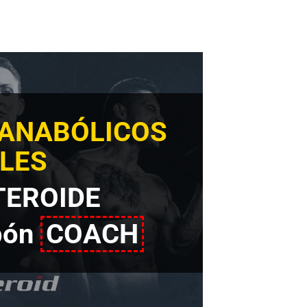
 ANABÓLICOS
LES
TEROIDE
pón
COACH