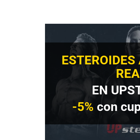
ESTEROIDES
REA
EN UPS
-5%
con cu