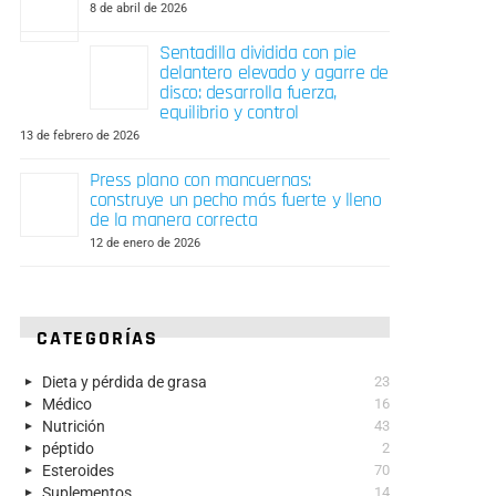
8 de abril de 2026
Sentadilla dividida con pie
delantero elevado y agarre de
disco: desarrolla fuerza,
equilibrio y control
13 de febrero de 2026
Press plano con mancuernas:
construye un pecho más fuerte y lleno
de la manera correcta
12 de enero de 2026
CATEGORÍAS
Dieta y pérdida de grasa
23
Médico
16
Nutrición
43
péptido
2
Esteroides
70
Suplementos
14