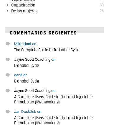
Capacitación
89
De las mujeres
26
COMENTARIOS RECIENTES
Mike Hunt
on
The Complete Guide to Turinabol Cycle
Jayne Scott Coaching
on
Dianabol Cycle
gene
on
Dianabol Cycle
Jayne Scott Coaching
on
A Complete Users Guide to Oral and Injectable
Primobolan (Methenolone)
Jan Dostálek
on
A Complete Users Guide to Oral and Injectable
Primobolan (Methenolone)