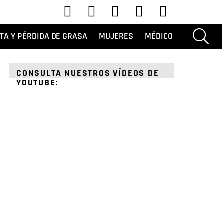
YouTube
Tik Tok
Instagram
Facebook
Gorjeo
BUSC
ETA Y PÉRDIDA DE GRASA
MUJERES
MÉDICO
CONSULTA NUESTROS VÍDEOS DE
YOUTUBE: