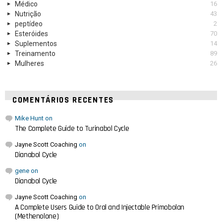
Médico
16
Nutrição
43
peptídeo
2
Esteróides
70
Suplementos
14
Treinamento
89
Mulheres
26
COMENTÁRIOS RECENTES
Mike Hunt
on
The Complete Guide to Turinabol Cycle
Jayne Scott Coaching
on
Dianabol Cycle
gene
on
Dianabol Cycle
Jayne Scott Coaching
on
A Complete Users Guide to Oral and Injectable Primobolan
(Methenolone)