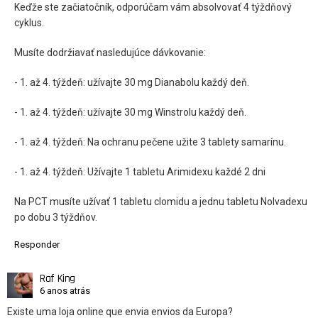
Keďže ste začiatočník, odporúčam vám absolvovať 4 týždňový
cyklus.
Musíte dodržiavať nasledujúce dávkovanie:
- 1. až 4. týždeň: užívajte 30 mg Dianabolu každý deň.
- 1. až 4. týždeň: užívajte 30 mg Winstrolu každý deň.
- 1. až 4. týždeň: Na ochranu pečene užite 3 tablety samarínu.
- 1. až 4. týždeň: Užívajte 1 tabletu Arimidexu každé 2 dni
Na PCT musíte užívať 1 tabletu clomidu a jednu tabletu Nolvadexu
po dobu 3 týždňov.
Responder
Raf King
6 anos atrás
Existe uma loja online que envia envios da Europa?