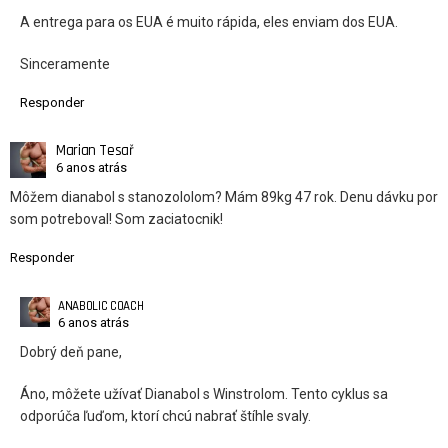
A entrega para os EUA é muito rápida, eles enviam dos EUA.
Sinceramente
Responder
Marian Tesař
6 anos atrás
Môžem dianabol s stanozololom? Mám 89kg 47 rok. Denu dávku por
som potreboval! Som zaciatocnik!
Responder
ANABOLIC COACH
6 anos atrás
Dobrý deň pane,
Áno, môžete užívať Dianabol s Winstrolom. Tento cyklus sa
odporúča ľuďom, ktorí chcú nabrať štíhle svaly.