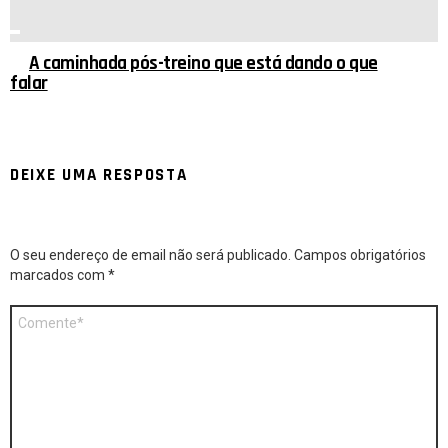
A caminhada pós-treino que está dando o que
falar
DEIXE UMA RESPOSTA
O seu endereço de email não será publicado.
Campos obrigatórios
marcados com
*
Comentário
*