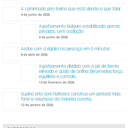
A caminhada pós-treino que está dando o que falar
4 de junho de 2026
Agachamento búlgaro estabilizado: pernas
pesadas sem oscilação
4 de junho de 2026
Acabe com a rigidez no pescoço em 5 minutos
8 de abril de 2026
Agachamento dividido com o pé da frente
elevado e apoio de anilha: Desenvolva força,
equilíbrio e controle.
13 de fevereiro de 2026
Supino reto com halteres: construa um peitoral mais
forte e volumoso da maneira correta.
12 de janeiro de 2026