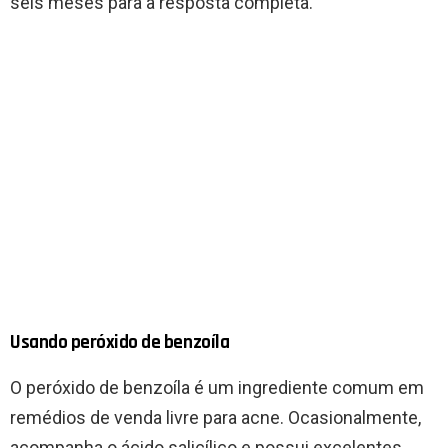
seis meses para a resposta completa.
Usando peróxido de benzoíla
O peróxido de benzoíla é um ingrediente comum em
remédios de venda livre para acne. Ocasionalmente,
acompanha o ácido salicílico e possui excelentes