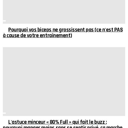
Pourquoi vos biceps ne grossissent pas (ce n'est PAS
à cause de votre entraînement)
L'astuce minceur « 80% Full » qui fait le buzz :
pourquoi manger moins sans se sentir privé, ça marche