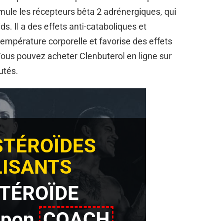
timule les récepteurs bêta 2 adrénergiques, qui
ids. Il a des effets anti-cataboliques et
empérature corporelle et favorise des effets
ous pouvez acheter Clenbuterol en ligne sur
utés.
STÉROÏDES
ISANTS
TÉROÏDE
upon
COACH