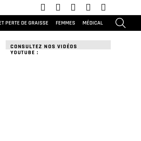
Youtube
TIC Tac
Instagram
Facebook
Twitter
RECHERC
ET PERTE DE GRAISSE
FEMMES
MÉDICAL
CONSULTEZ NOS VIDÉOS
YOUTUBE :