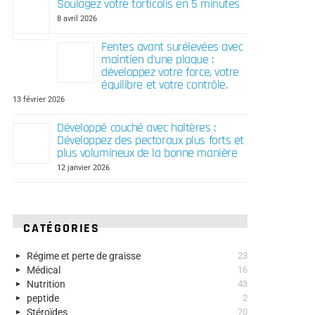
Soulagez votre torticolis en 5 minutes
8 avril 2026
Fentes avant surélevées avec
maintien d'une plaque :
développez votre force, votre
équilibre et votre contrôle.
13 février 2026
Développé couché avec haltères :
Développez des pectoraux plus forts et
plus volumineux de la bonne manière
12 janvier 2026
CATÉGORIES
Régime et perte de graisse
23
Médical
16
Nutrition
43
peptide
2
Stéroïdes
70