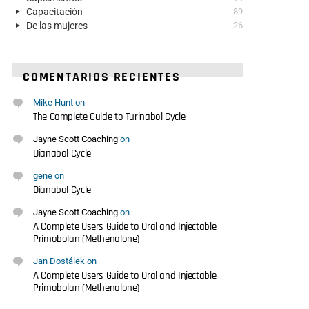
Capacitación
89
De las mujeres
26
COMENTARIOS RECIENTES
Mike Hunt
on
The Complete Guide to Turinabol Cycle
Jayne Scott Coaching
on
Dianabol Cycle
gene
on
Dianabol Cycle
Jayne Scott Coaching
on
A Complete Users Guide to Oral and Injectable
Primobolan (Methenolone)
Jan Dostálek
on
A Complete Users Guide to Oral and Injectable
Primobolan (Methenolone)