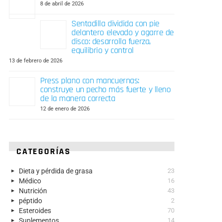
8 de abril de 2026
Sentadilla dividida con pie
delantero elevado y agarre de
disco: desarrolla fuerza,
equilibrio y control
13 de febrero de 2026
Press plano con mancuernas:
construye un pecho más fuerte y lleno
de la manera correcta
12 de enero de 2026
CATEGORÍAS
Dieta y pérdida de grasa
23
Médico
16
Nutrición
43
péptido
2
Esteroides
70
Suplementos
14