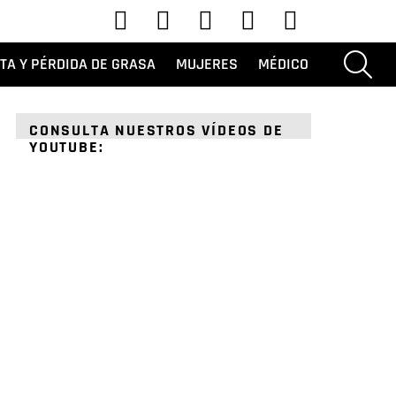
YouTube
Tik Tok
Instagram
Facebook
Gorjeo
BUSC
ETA Y PÉRDIDA DE GRASA
MUJERES
MÉDICO
CONSULTA NUESTROS VÍDEOS DE
YOUTUBE: