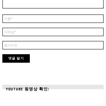
이
름
*
이
메
일
*
웹
사
이
트
YOUTUBE 동영상 확인: