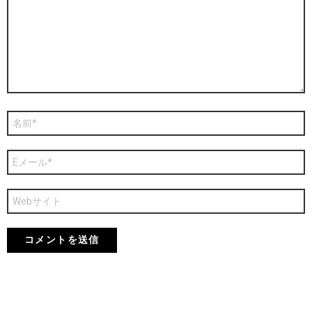
ト
※
名
前
※
メ
ー
ル
※
サ
イ
ト