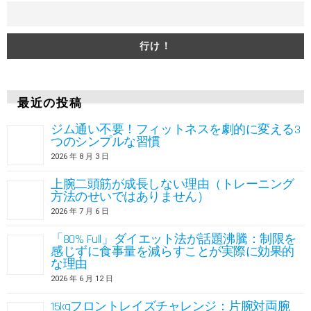
最近の投稿
ジム通い不要！フィットネスを劇的に変える3
つのシンプルな習慣
2026 年 8 月 3 日
上腕二頭筋が成長しない理由（トレーニング
方法のせいではありません）
2026 年 7 月 6 日
「80% Full」ダイエット法が話題沸騰：制限を
感じずに食事量を減らすことが実際に効果的
な理由
2026 年 6 月 12 日
15kgフロントレイズチャレンジ：片腕対両腕