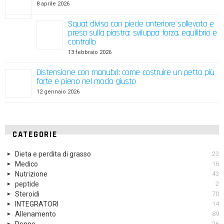
8 aprile 2026
Squat diviso con piede anteriore sollevato e
presa sulla piastra: sviluppa forza, equilibrio e
controllo
13 febbraio 2026
Distensione con manubri: come costruire un petto più
forte e pieno nel modo giusto
12 gennaio 2026
CATEGORIE
Dieta e perdita di grasso
23
Medico
16
Nutrizione
43
peptide
2
Steroidi
70
INTEGRATORI
14
Allenamento
89
26