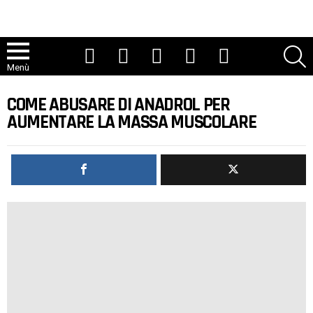
Youtube
Tic toc
Instagram
Facebook
Twitter
R
Menù
COME ABUSARE DI ANADROL PER
AUMENTARE LA MASSA MUSCOLARE