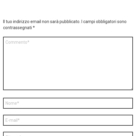
Il tuo indirizzo email non sarà pubblicato.
I campi obbligatori sono
contrassegnati
*
Commento
*
Nome
*
E-
mail
*
Sito